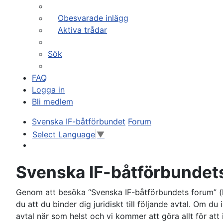
Obesvarade inlägg
Aktiva trådar
Sök
FAQ
Logga in
Bli medlem
Svenska IF-båtförbundet
Forum
Select Language
▼
Sök
Svenska IF-båtförbundets
Genom att besöka “Svenska IF-båtförbundets forum” (hä
du att du binder dig juridiskt till följande avtal. Om d
avtal när som helst och vi kommer att göra allt för at