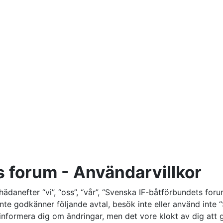
 forum - Användarvillkor
danefter “vi”, “oss”, “vår”, “Svenska IF-båtförbundets for
u inte godkänner följande avtal, besök inte eller använd int
t informera dig om ändringar, men det vore klokt av dig at