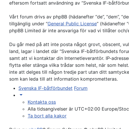
eftersom fortsatt användning av “Svenska IF-båtförbund
Vårt forum drivs av phpBB (hädanefter “de”, “dem”, “
tillgänglig under “
General Public License
” (hädanefter 
phpBB Limited är inte ansvariga för vad vi tillåter och
Du går med på att inte posta något grovt, obscent, vulg
land, lagar i landet där “Svenska IF-båtförbundets foru
samt att vi kontaktar din Internetleverantör. IP-adress
flytta eller stänga vilka trådar som helst, när som he
inte att delges till någon tredje part utan ditt samty
som kan leda till att information komprometteras.
Svenska IF-båtförbundet
Forum
Kontakta oss
Alla tidsangivelser är UTC+02:00 Europe/Sto
Ta bort alla kakor