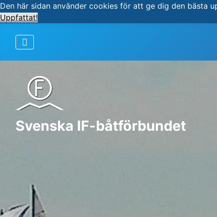
Den här sidan använder cookies för att ge dig den bästa u
Uppfattat!
Svenska IF-båtförbundet