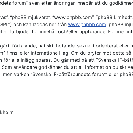
ets forum” även efter ändringar innebär att du godkänner at
deras”, “phpBB mjukvara”, “www.phpbb.com”, “phpBB Limite
“GPL”) och kan laddas ner från
www.phpbb.com
. phpBB mju
/eller förbjuder för innehåll och/eller uppförande. För mer
ärt, förtalande, hatiskt, hotande, sexuellt orienterat eller
m” finns, eller internationell lag. Om du bryter mot detta 
en för alla inlägg sparas. Du går med på att “Svenska IF-båt
lst. Som användare godkänner du att all information du skri
cke, men varken “Svenska IF-båtförbundets forum” eller phpBB
ckholm