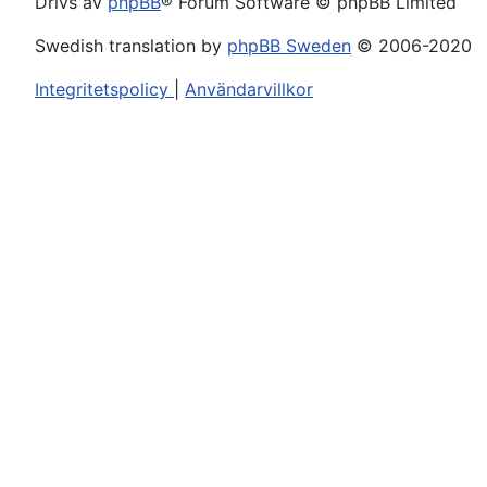
Drivs av
phpBB
® Forum Software © phpBB Limited
Swedish translation by
phpBB Sweden
© 2006-2020
Integritetspolicy
|
Användarvillkor
Du är här:
Hem
Forum
Copyright © 2026 Svenska IF-båtförbundet. Alla rättig
Joomla!
är fri programvara utgiven under
GNU General 