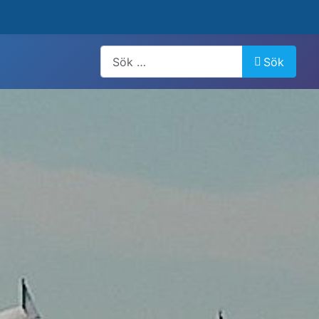
Artiklar, forum, händelser, dokument
Sök