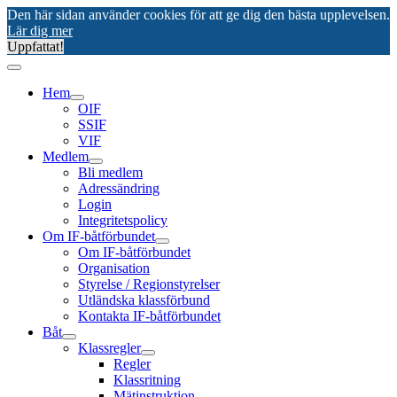
Den här sidan använder cookies för att ge dig den bästa upplevelsen.
Lär dig mer
Uppfattat!
Hem
OIF
SSIF
VIF
Medlem
Bli medlem
Adressändring
Login
Integritetspolicy
Om IF-båtförbundet
Om IF-båtförbundet
Organisation
Styrelse / Regionstyrelser
Utländska klassförbund
Kontakta IF-båtförbundet
Båt
Klassregler
Regler
Klassritning
Mätinstruktion