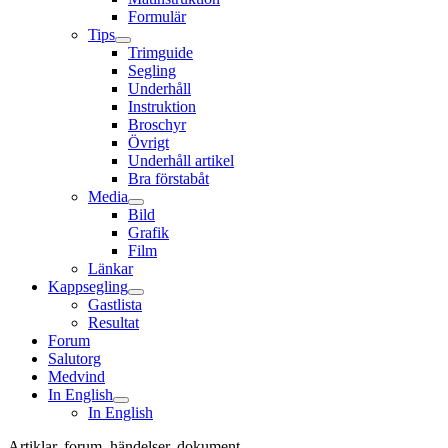
Formulär
Tips
Trimguide
Segling
Underhåll
Instruktion
Broschyr
Övrigt
Underhåll artikel
Bra förstabåt
Media
Bild
Grafik
Film
Länkar
Kappsegling
Gastlista
Resultat
Forum
Salutorg
Medvind
In English
In English
Artiklar, forum, händelser, dokument