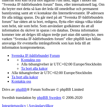
material som kan bryta mot lagarna i ditt land, lagar i landet där
“Svenska IF-båtförbundets forum” finns, eller internationell lag. Om
du bryter mot detta så kan det leda till omedelbar och permanent
bannlysning samt att vi kontaktar din Internetleverantör. IP-adressen
för alla inlägg sparas. Du går med på att “Svenska IF-båtförbundets
forum” har rätten att ta bort, redigera, flytta eller stänga vilka trådar
som helst, när som helst. Som användare godkänner du att all
information du skriver in sparas i en databas. Denna information
kommer inte att delges till någon tredje part utan ditt samtycke, men
varken “Svenska IF-båtförbundets forum” eller phpBB kan hållas
ansvariga för eventuella intrångsförsök som kan leda till att
information komprometteras.
Svenska IF-båtförbundet
Forum
Kontakta oss
Alla tidsangivelser är UTC+02:00 Europe/Stockholm
Ta bort alla kakor
Alla tidsangivelser är UTC+02:00 Europe/Stockholm
Ta bort alla kakor
Kontakta oss
Drivs av
phpBB
® Forum Software © phpBB Limited
Swedish translation by
phpBB Sweden
© 2006-2020
Integritetspolicy
|
Användarvillkor