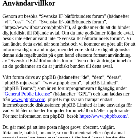
Användarvillkor
Genom att besöka “Svenska IF-båtförbundets forum” (hädanefter
“vi”, “oss”, “vår”, “Svenska IF-båtförbundets forum”,
“https://www.ifboat.com/phpbb3”), så godkänner du att du binder
dig juridiskt till följande avtal. Om du inte godkänner följande avtal,
besök inte eller använd inte “Svenska IF-båtförbundets forum”. Vi
kan ändra detta avtal när som helst och vi kommer att göra allt för att
informera dig om ändringar, men det vore klokt av dig att granska
denna sida regelbundet på egen hand eftersom fortsatt användning
av “Svenska IF-båtförbundets forum” även efter ändringar innebär
att du godkänner att du är juridiskt bunden till detta avtal.
Vårt forum drivs av phpBB (hädanefter “de”, “dem”, “deras”,
“phpBB mjukvara”, “www.phpbb.com”, “phpBB Limited”,
“phpBB Teams”) som är en forumprogramvara tillgänglig under
“
General Public License
” (hädanefter “GPL”) och kan laddas ner
från
www.phpbb.com
. phpBB mjukvaran främjar endast
Internetbaserade diskussioner, phpBB Limited är inte ansvariga för
vad vi tillåter och/eller förbjuder för innehåll och/eller uppförande.
För mer information om phpBB, besök
https://www.phpbb.com/
.
Du går med på att inte posta något grovt, obscent, vulgärt,
förtalande, hatiskt, hotande, sexuellt orienterat eller något annat