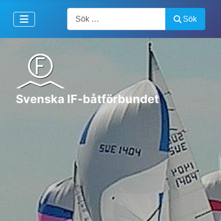
Artiklar, forum, händelser, dokument
Sök
Svenska IF-båtförbundet