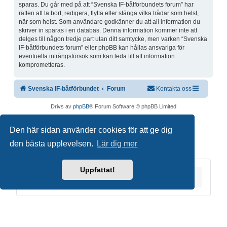
sparas. Du går med på att “Svenska IF-båtförbundets forum” har
rätten att ta bort, redigera, flytta eller stänga vilka trådar som helst,
när som helst. Som användare godkänner du att all information du
skriver in sparas i en databas. Denna information kommer inte att
delges till någon tredje part utan ditt samtycke, men varken “Svenska
IF-båtförbundets forum” eller phpBB kan hållas ansvariga för
eventuella intrångsförsök som kan leda till att information
komprometteras.
Svenska IF-båtförbundet
Forum
Kontakta oss
Drivs av
phpBB
® Forum Software © phpBB Limited
Swedish translation by
phpBB Sweden
© 2006-2020
Den här sidan använder cookies för att ge dig
Integritetspolicy
|
Användarvillkor
den bästa upplevelsen.
Lär dig mer
Uppfattat!
Du är här:
Hem
Forum