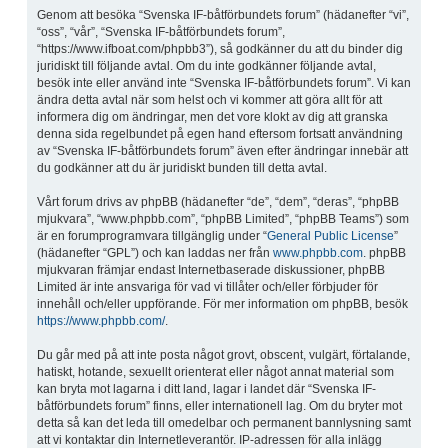
Genom att besöka “Svenska IF-båtförbundets forum” (hädanefter “vi”,
“oss”, “vår”, “Svenska IF-båtförbundets forum”,
“https://www.ifboat.com/phpbb3”), så godkänner du att du binder dig
juridiskt till följande avtal. Om du inte godkänner följande avtal,
besök inte eller använd inte “Svenska IF-båtförbundets forum”. Vi kan
ändra detta avtal när som helst och vi kommer att göra allt för att
informera dig om ändringar, men det vore klokt av dig att granska
denna sida regelbundet på egen hand eftersom fortsatt användning
av “Svenska IF-båtförbundets forum” även efter ändringar innebär att
du godkänner att du är juridiskt bunden till detta avtal.
Vårt forum drivs av phpBB (hädanefter “de”, “dem”, “deras”, “phpBB
mjukvara”, “www.phpbb.com”, “phpBB Limited”, “phpBB Teams”) som
är en forumprogramvara tillgänglig under “
General Public License
”
(hädanefter “GPL”) och kan laddas ner från
www.phpbb.com
. phpBB
mjukvaran främjar endast Internetbaserade diskussioner, phpBB
Limited är inte ansvariga för vad vi tillåter och/eller förbjuder för
innehåll och/eller uppförande. För mer information om phpBB, besök
https://www.phpbb.com/
.
Du går med på att inte posta något grovt, obscent, vulgärt, förtalande,
hatiskt, hotande, sexuellt orienterat eller något annat material som
kan bryta mot lagarna i ditt land, lagar i landet där “Svenska IF-
båtförbundets forum” finns, eller internationell lag. Om du bryter mot
detta så kan det leda till omedelbar och permanent bannlysning samt
att vi kontaktar din Internetleverantör. IP-adressen för alla inlägg