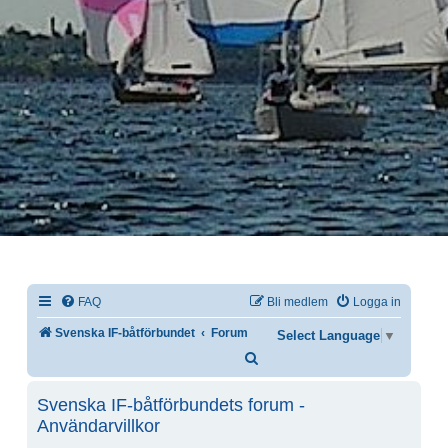
FAQ
Bli medlem
Logga in
Svenska IF-båtförbundet
Forum
Select Language
▼
Sök
Svenska IF-båtförbundets forum -
Användarvillkor