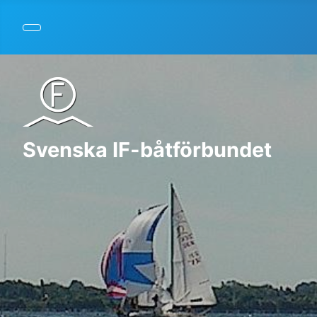
Svenska IF-båtförbundet