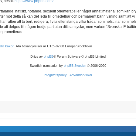
BB, besök
https://www.phpbb.com/
.
rtalande, hatiskt, hotande, sexuellt orienterat eller något annat material som kan bryt
ryter mot detta så kan det leda till omedelbar och permanent bannlysning samt att vi 
r rätten att ta bort, redigera, flytta eller stänga vilka trådar som helst, när som h
e att delges till någon tredje part utan ditt samtycke, men varken “Svenska IF-båtf
komprometteras.
alla kakor
Alla tidsangivelser är UTC+02:00 Europe/Stockholm
Drivs av
phpBB
® Forum Software © phpBB Limited
Swedish translation by
phpBB Sweden
© 2006-2020
Integritetspolicy
|
Användarvillkor