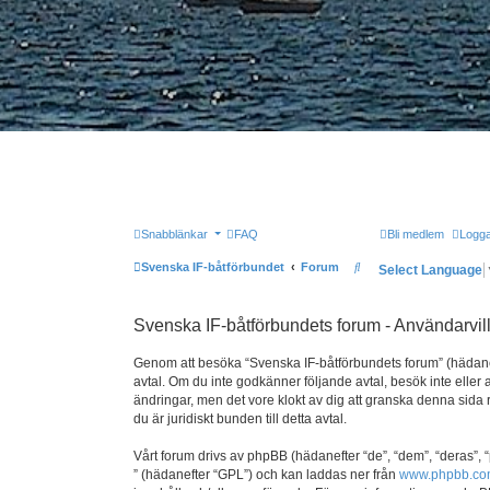
Snabblänkar
FAQ
Bli medlem
Logga
Sök
Svenska IF-båtförbundet
Forum
Select Language
Svenska IF-båtförbundets forum - Användarvil
Genom att besöka “Svenska IF-båtförbundets forum” (hädanefter
avtal. Om du inte godkänner följande avtal, besök inte eller 
ändringar, men det vore klokt av dig att granska denna sida
du är juridiskt bunden till detta avtal.
Vårt forum drivs av phpBB (hädanefter “de”, “dem”, “deras”
” (hädanefter “GPL”) och kan laddas ner från
www.phpbb.c