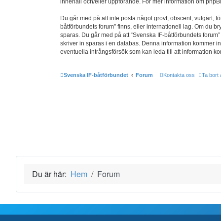
innehåll och/eller uppförande. För mer information om php
Du går med på att inte posta något grovt, obscent, vulgärt, fö
båtförbundets forum” finns, eller internationell lag. Om du b
sparas. Du går med på att “Svenska IF-båtförbundets forum” ha
skriver in sparas i en databas. Denna information kommer int
eventuella intrångsförsök som kan leda till att information 
Svenska IF-båtförbundet
Forum
Kontakta oss
Ta bort 
Du är här:
Hem
Forum