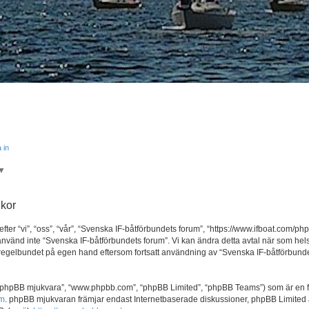
 in
▼
lkor
 “vi”, “oss”, “vår”, “Svenska IF-båtförbundets forum”, “https://www.ifboat.com/phpbb
använd inte “Svenska IF-båtförbundets forum”. Vi kan ändra detta avtal när som helst
 regelbundet på egen hand eftersom fortsatt användning av “Svenska IF-båtförbunde
, “phpBB mjukvara”, “www.phpbb.com”, “phpBB Limited”, “phpBB Teams”) som är en f
om
. phpBB mjukvaran främjar endast Internetbaserade diskussioner, phpBB Limited är in