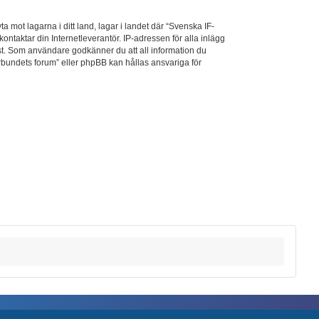
a mot lagarna i ditt land, lagar i landet där “Svenska IF-
kontaktar din Internetleverantör. IP-adressen för alla inlägg
elst. Som användare godkänner du att all information du
örbundets forum” eller phpBB kan hållas ansvariga för