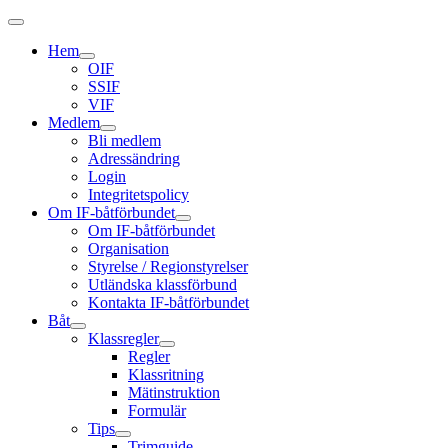
Hem
OIF
SSIF
VIF
Medlem
Bli medlem
Adressändring
Login
Integritetspolicy
Om IF-båtförbundet
Om IF-båtförbundet
Organisation
Styrelse / Regionstyrelser
Utländska klassförbund
Kontakta IF-båtförbundet
Båt
Klassregler
Regler
Klassritning
Mätinstruktion
Formulär
Tips
Trimguide