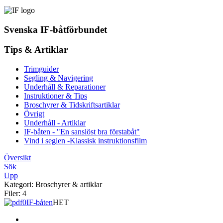
Svenska IF-båtförbundet
Tips & Artiklar
Trimguider
Segling & Navigering
Underhåll & Reparationer
Instruktioner & Tips
Broschyrer & Tidskriftsartiklar
Övrigt
Underhåll - Artiklar
IF-båten - "En sanslöst bra förstabåt"
Vind i seglen -Klassisk instruktionsfilm
Översikt
Sök
Upp
Kategori: Broschyrer & artiklar
Filer: 4
IF-båten
HET