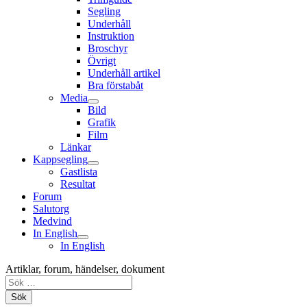
Segling
Underhåll
Instruktion
Broschyr
Övrigt
Underhåll artikel
Bra förstabåt
Media
Bild
Grafik
Film
Länkar
Kappsegling
Gastlista
Resultat
Forum
Salutorg
Medvind
In English
In English
Artiklar, forum, händelser, dokument
Sök