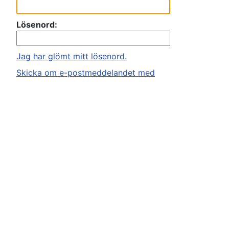
Lösenord:
Jag har glömt mitt lösenord.
Skicka om e-postmeddelandet med
aktiveringslänken.
Kom ihåg mig
Dölj att jag är online denna session.
Bli medlem
För att logga in så måste du vara registrerad.
Registreringen tar bara någon minut men ger dig