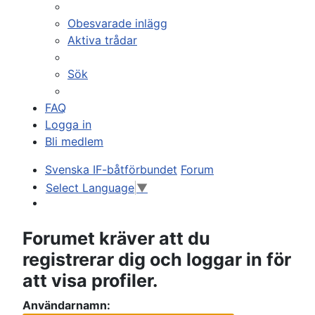
Obesvarade inlägg
Aktiva trådar
Sök
FAQ
Logga in
Bli medlem
Svenska IF-båtförbundet
Forum
Select Language
▼
Sök
Forumet kräver att du
registrerar dig och loggar in för
att visa profiler.
Användarnamn: