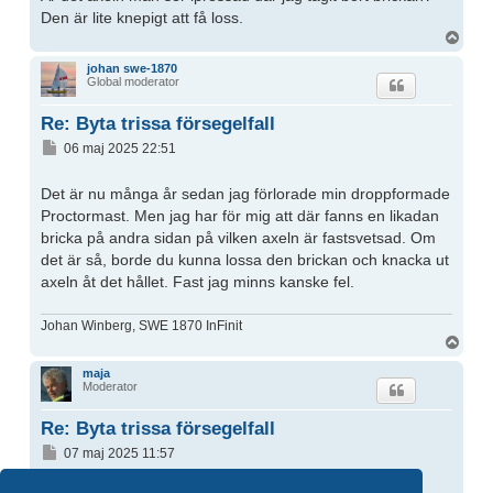
Den är lite knepigt att få loss.
Upp
johan swe-1870
Global moderator
Re: Byta trissa försegelfall
Inlägg
06 maj 2025 22:51
Det är nu många år sedan jag förlorade min droppformade
Proctormast. Men jag har för mig att där fanns en likadan
bricka på andra sidan på vilken axeln är fastsvetsad. Om
det är så, borde du kunna lossa den brickan och knacka ut
axeln åt det hållet. Fast jag minns kanske fel.
Johan Winberg, SWE 1870 InFinit
Upp
maja
Moderator
Re: Byta trissa försegelfall
Inlägg
07 maj 2025 11:57