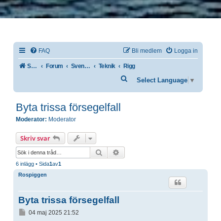
FAQ
Bli medlem
Logga in
Svenska IF-båtförbundet
Forum
Svenska
Teknik
Rigg
Sök
Select Language
▼
Byta trissa försegelfall
Moderator:
Moderator
Skriv svar
Sök
Avancerad sökning
6 inlägg • Sida
1
av
1
Rospiggen
Byta trissa försegelfall
Inlägg
04 maj 2025 21:52