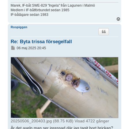
Marek, IF-båt SWE-829 "Ingela" från Lagunen i Malmö
Medlem i IF-båtförbundet sedan 1985
IF-båtägare sedan 1983
Upp
Rospiggen
Re: Byta trissa försegelfall
Inlägg
06 maj 2025 20:45
20250506_200403.jpg (88.75 KiB) Visad 4722 gånger
Är det axeln man ser ipressad där jag tagit bort brickan?