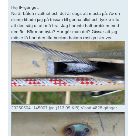
Hej IF-gänget,
Nu är båten i vattnet och det är dags att masta på. Av en
slump tittade jag på trissan till genuafallet och tyckte inte
att den såg ut att må bra. Jag har inte haft problem med
den än. Bör man byta? Hur gör man det? Gissar att jag
måste få bort den lilla brickan bakom rostiga skruven.
20250504_145007.jpg (113.09 KiB) Visad 4828 gånger