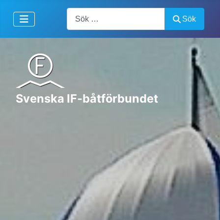
Artiklar, forum, händelser, dokument
Sök
Svenska IF-båtförbundet