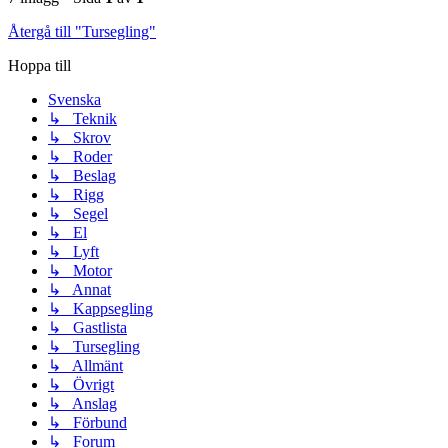
Återgå till "Tursegling"
Hoppa till
Svenska
↳ Teknik
↳ Skrov
↳ Roder
↳ Beslag
↳ Rigg
↳ Segel
↳ El
↳ Lyft
↳ Motor
↳ Annat
↳ Kappsegling
↳ Gastlista
↳ Tursegling
↳ Allmänt
↳ Övrigt
↳ Anslag
↳ Förbund
↳ Forum