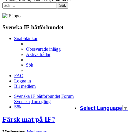
Sök
Svenska IF-båtförbundet
Snabblänkar
Obesvarade inlägg
Aktiva trådar
Sök
FAQ
Logga in
Bli medlem
Svenska IF-båtförbundet
Forum
Svenska
Tursegling
Sök
Select Language
▼
Färsk mat på IF?
Moderator:
Moderator