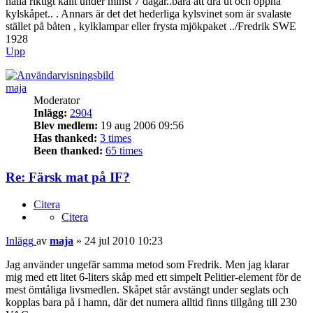
hålla riktigt kallt under minst 7 dagar..bara att dra ut och öppna
kylskåpet.. . Annars är det det hederliga kylsvinet som är svalaste
stället på båten , kylklampar eller frysta mjökpaket ../Fredrik SWE
1928
Upp
maja
Moderator
Inlägg:
2904
Blev medlem:
19 aug 2006 09:56
Has thanked:
3 times
Been thanked:
65 times
Re: Färsk mat på IF?
Citera
Citera
Inlägg
av
maja
»
24 jul 2010 10:23
Jag använder ungefär samma metod som Fredrik. Men jag klarar
mig med ett litet 6-liters skåp med ett simpelt Pelitier-element för de
mest ömtåliga livsmedlen. Skåpet står avstängt under seglats och
kopplas bara på i hamn, där det numera alltid finns tillgång till 230