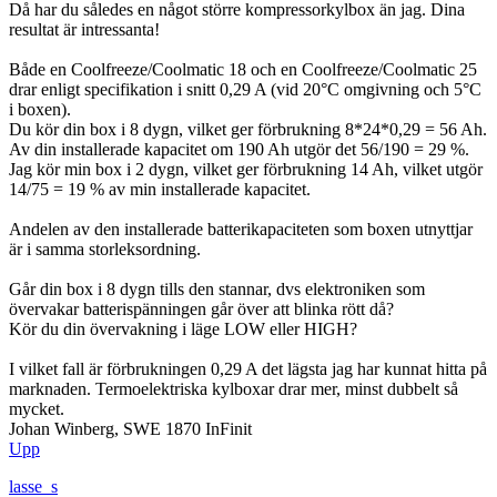
Då har du således en något större kompressorkylbox än jag. Dina
resultat är intressanta!
Både en Coolfreeze/Coolmatic 18 och en Coolfreeze/Coolmatic 25
drar enligt specifikation i snitt 0,29 A (vid 20°C omgivning och 5°C
i boxen).
Du kör din box i 8 dygn, vilket ger förbrukning 8*24*0,29 = 56 Ah.
Av din installerade kapacitet om 190 Ah utgör det 56/190 = 29 %.
Jag kör min box i 2 dygn, vilket ger förbrukning 14 Ah, vilket utgör
14/75 = 19 % av min installerade kapacitet.
Andelen av den installerade batterikapaciteten som boxen utnyttjar
är i samma storleksordning.
Går din box i 8 dygn tills den stannar, dvs elektroniken som
övervakar batterispänningen går över att blinka rött då?
Kör du din övervakning i läge LOW eller HIGH?
I vilket fall är förbrukningen 0,29 A det lägsta jag har kunnat hitta på
marknaden. Termoelektriska kylboxar drar mer, minst dubbelt så
mycket.
Johan Winberg, SWE 1870 InFinit
Upp
lasse_s