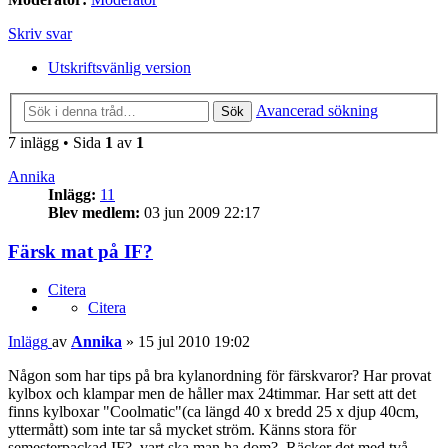
Skriv svar
Utskriftsvänlig version
Avancerad sökning
Sök
7 inlägg • Sida
1
av
1
Annika
Inlägg:
11
Blev medlem:
03 jun 2009 22:17
Färsk mat på IF?
Citera
Citera
Inlägg
av
Annika
»
15 jul 2010 19:02
Någon som har tips på bra kylanordning för färskvaror? Har provat
kylbox och klampar men de håller max 24timmar. Har sett att det
finns kylboxar "Coolmatic"(ca längd 40 x bredd 25 x djup 40cm,
yttermått) som inte tar så mycket ström. Känns stora för
semesterpackad IF?, vart ska man ha dom?. Räcker det med två