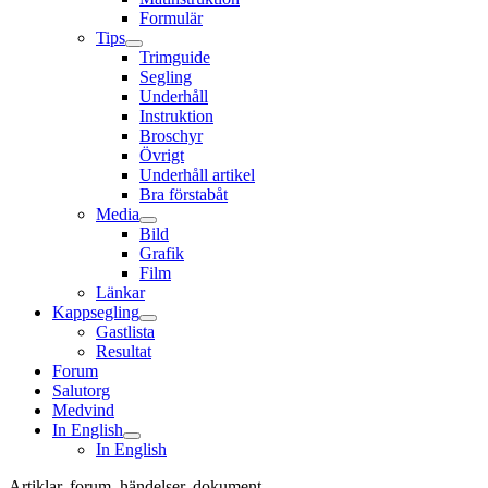
Formulär
Tips
Trimguide
Segling
Underhåll
Instruktion
Broschyr
Övrigt
Underhåll artikel
Bra förstabåt
Media
Bild
Grafik
Film
Länkar
Kappsegling
Gastlista
Resultat
Forum
Salutorg
Medvind
In English
In English
Artiklar, forum, händelser, dokument