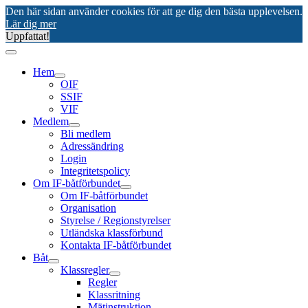
Den här sidan använder cookies för att ge dig den bästa upplevelsen.
Lär dig mer
Uppfattat!
Hem
OIF
SSIF
VIF
Medlem
Bli medlem
Adressändring
Login
Integritetspolicy
Om IF-båtförbundet
Om IF-båtförbundet
Organisation
Styrelse / Regionstyrelser
Utländska klassförbund
Kontakta IF-båtförbundet
Båt
Klassregler
Regler
Klassritning
Mätinstruktion