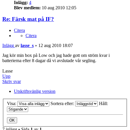
Inlägg:
4
Blev medlem:
10 aug 2010 12:05
Re: Färsk mat på IF?
Citera
Citera
Inlägg
av
lasse_s
»
12 aug 2010 18:07
Jag kör min box på Low och jag hade gott om ström kvar i
batterierna efter 8 dagar då vi avslutade vår segling.
Lasse
Upp
Skriv svar
Utskriftsvänlig version
Visa:
Sortera efter:
Håll:
7 inlägg • Sida
1
av
1