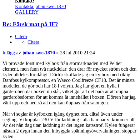
Kontakt:
Kontakta johan swe-1870
GALLERY
Re: Färsk mat på IF?
Citera
Citera
Inlägg
av
johan swe-1870
»
28 jul 2010 21:24
Vi provade först med kylbox från stormarknaden med Peltier-
element, men fann två nackdelar: den drar för mycket ström och den
kyler alldeles för dåligt. Därför skaffade jag en kylbox med riktig
Danfoss kylkompressor, en Waeco Coolfreeze CF18. Det är minsta
modellen de gör och har 18 l volym. Jag har gjort en hylla i
garderoben där boxen nu står, vilket gör att det bara är att öppna
garderobsdörren för att komma åt innehållet i boxen. Dörren har jag
vänt upp och ned så att den kan öppnas från salongen.
När vi seglar är kylboxen igång dygnet om, alltså även under
segling. Vi kopplar 230 V för laddning i alla hamnar vi kommer till.
Är det nån dag utan laddning är det ingen katastrof. Kylen fungerar
nästan 2 dygn innan den inbyggda spänningsövervakningen stoppar
kylen.