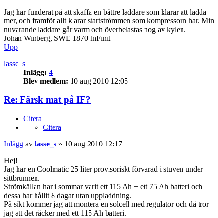
Jag har funderat på att skaffa en bättre laddare som klarar att ladda
mer, och framför allt klarar startströmmen som kompressorn har. Min
nuvarande laddare går varm och överbelastas nog av kylen.
Johan Winberg, SWE 1870 InFinit
Upp
lasse_s
Inlägg:
4
Blev medlem:
10 aug 2010 12:05
Re: Färsk mat på IF?
Citera
Citera
Inlägg
av
lasse_s
»
10 aug 2010 12:17
Hej!
Jag har en Coolmatic 25 liter provisoriskt förvarad i stuven under
sittbrunnen.
Strömkällan har i sommar varit ett 115 Ah + ett 75 Ah batteri och
dessa har hållit 8 dagar utan uppladdning.
På sikt kommer jag att montera en solcell med regulator och då tror
jag att det räcker med ett 115 Ah batteri.