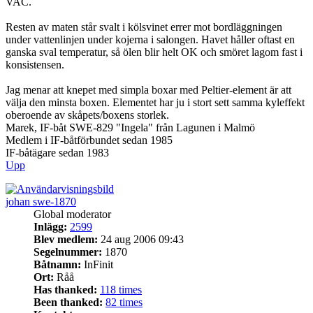
VAC.
Resten av maten står svalt i kölsvinet errer mot bordläggningen
under vattenlinjen under kojerna i salongen. Havet håller oftast en
ganska sval temperatur, så ölen blir helt OK och smöret lagom fast i
konsistensen.
Jag menar att knepet med simpla boxar med Peltier-element är att
välja den minsta boxen. Elementet har ju i stort sett samma kyleffekt
oberoende av skåpets/boxens storlek.
Marek, IF-båt SWE-829 "Ingela" från Lagunen i Malmö
Medlem i IF-båtförbundet sedan 1985
IF-båtägare sedan 1983
Upp
johan swe-1870
Global moderator
Inlägg:
2599
Blev medlem:
24 aug 2006 09:43
Segelnummer:
1870
Båtnamn:
InFinit
Ort:
Råå
Has thanked:
118 times
Been thanked:
82 times