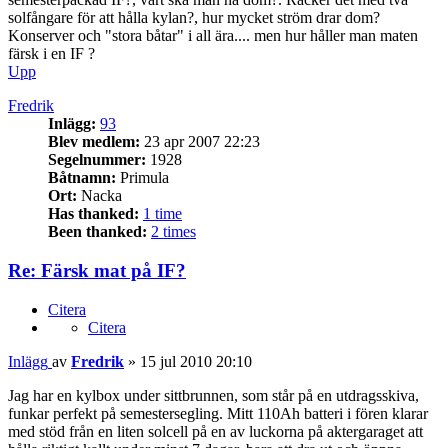
solfångare för att hålla kylan?, hur mycket ström drar dom?
Konserver och "stora båtar" i all ära.... men hur håller man maten
färsk i en IF ?
Upp
Fredrik
Inlägg:
93
Blev medlem:
23 apr 2007 22:23
Segelnummer:
1928
Båtnamn:
Primula
Ort:
Nacka
Has thanked:
1 time
Been thanked:
2 times
Re: Färsk mat på IF?
Citera
Citera
Inlägg
av
Fredrik
»
15 jul 2010 20:10
Jag har en kylbox under sittbrunnen, som står på en utdragsskiva,
funkar perfekt på semestersegling. Mitt 110Ah batteri i fören klarar
med stöd från en liten solcell på en av luckorna på aktergaraget att